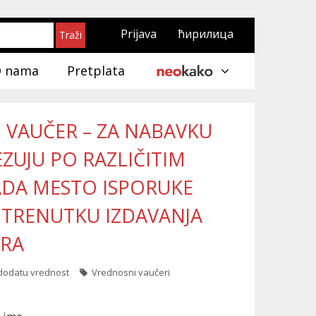
Prijava
ћирилица
 nama
Pretplata
 VAUČER – ZA NABAVKU
ZUJU PO RAZLIČITIM
ADA MESTO ISPORUKE
 TRENUTKU IZDAVANJA
ERA
dodatu vrednost
Vrednosni vaučeri