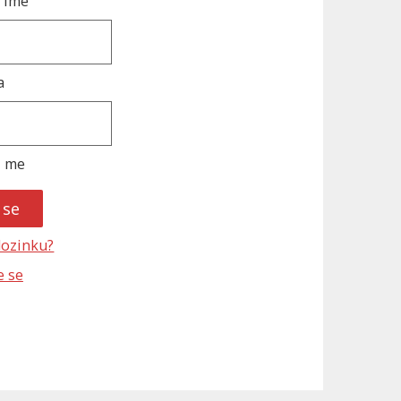
 ime
a
i me
 lozinku?
e se