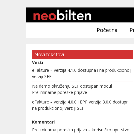
Početna
P
Novi tekstovi
Vesti
eFakture – verzija 4.1.0 dostupna i na produkcionoj
verziji SEF
Na demo okruženju SEF dostupan modul
Preliminarne poreske prijave
eFakture – verzija 4.0.0 i EPP verzija 3.0.0 dostupni
na produkcionoj verziji SEF
Komentari
Preliminarna poreska prijava – korisničko uputstvo