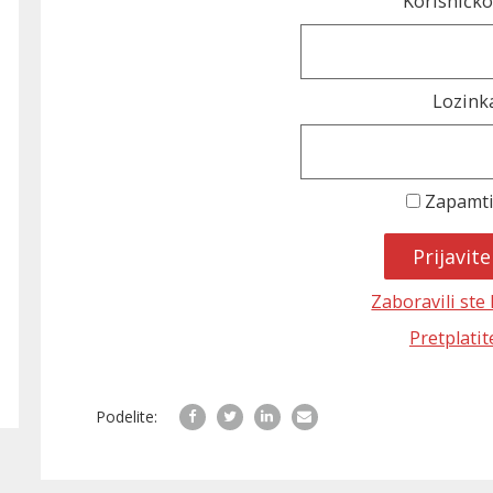
Korisničko
Lozink
Zapamt
Zaboravili ste
Pretplatit
Podelite: