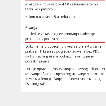
eFakture – nova verzija 4.1.0 i ažurirano interno
tehničko uputstvo
Zakon o trgovini – šta treba znati
Pitanja
Posledice zakasnelog evidentiranja Evidencije
prethodnog poreza na SEF
Dokumenta o povećanju u vezi sa prefakturisanjem
prekršajnih kazni su pogrešno izdavana bez PDV –
da li ispravka grešaka podrazumeva i izmene
poreskih prijava
Da li je opravdan zahtev subjekta javnog sektora za
izdavanje efakture i njeno registrovanje na CRF ako
je već izvršeno plaćanje na osnovu ranije izdatog
fiskalnog računa