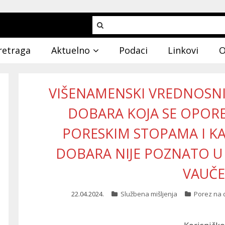
retraga
Aktuelno
Podaci
Linkovi
O
VIŠENAMENSKI VREDNOSNI
DOBARA KOJA SE OPORE
PORESKIM STOPAMA I K
DOBARA NIJE POZNATO U
VAUČ
22.04.2024.
Službena mišljenja
Porez na 