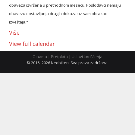
obaveza izvršena u prethodnom mesecu. Poslodavci nemaju
obavezu dostavljanja drugih dokaza uz sam obrazac
ћирилица
izveštaja."
Više
View full calendar
O nama
|
Pretplata
|
Uslovi korišćenja
© 2016–2026 Neobilten. Sva prava zadržana.