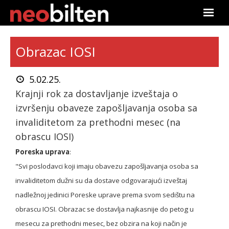
Početna
Obrazac IOSI
Pretraga
5.02.25.
Aktuelno
Krajnji rok za dostavljanje izveštaja o
izvršenju obaveze zapošljavanja osoba sa
Podaci
invaliditetom za prethodni mesec (na
obrascu IOSI)
Linkovi
Poreska uprava
:
O nama
"Svi poslodavci koji imaju obavezu zapošljavanja osoba sa
invaliditetom dužni su da dostave odgovarajući izveštaj
Pretplata
nadležnoj jedinici Poreske uprave prema svom sedištu na
obrascu IOSI. Obrazac se dostavlja najkasnije do petog u
Prijava
mesecu za prethodni mesec, bez obzira na koji način je