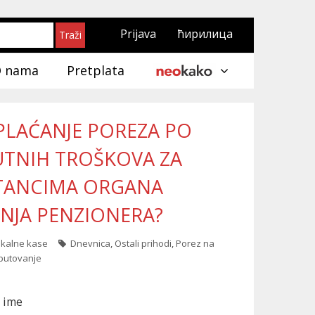
Prijava
ћирилица
 nama
Pretplata
 PLAĆANJE POREZA PO
UTNIH TROŠKOVA ZA
STANCIMA ORGANA
NJA PENZIONERA?
iskalne kase
Dnevnica
,
Ostali prihodi
,
Porez na
putovanje
 ime