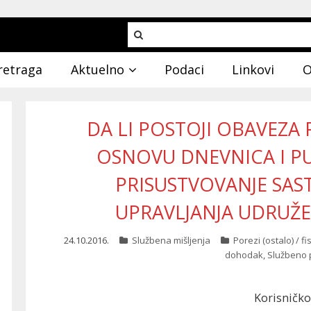
retraga
Aktuelno
Podaci
Linkovi
O
DA LI POSTOJI OBAVEZA
OSNOVU DNEVNICA I P
PRISUSTVOVANJE SA
UPRAVLJANJA UDRUŽE
24.10.2016.
Službena mišljenja
Porezi (ostalo) / f
dohodak
,
Službeno 
Korisničko