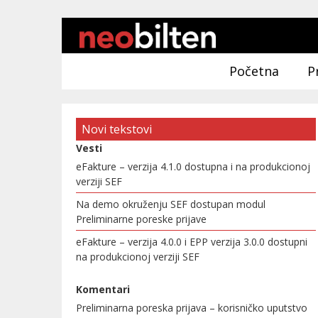
Početna
P
Novi tekstovi
Vesti
eFakture – verzija 4.1.0 dostupna i na produkcionoj
verziji SEF
Na demo okruženju SEF dostupan modul
Preliminarne poreske prijave
eFakture – verzija 4.0.0 i EPP verzija 3.0.0 dostupni
na produkcionoj verziji SEF
Komentari
Preliminarna poreska prijava – korisničko uputstvo