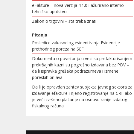
eFakture – nova verzija 4.1.0 i ažurirano interno
tehničko uputstvo
Zakon o trgovini – šta treba znati
Pitanja
Posledice zakasnelog evidentiranja Evidencije
prethodnog poreza na SEF
Dokumenta o povećanju u vezi sa prefakturisanjem
prekršajnih kazni su pogrešno izdavana bez PDV –
da li ispravka grešaka podrazumeva i izmene
poreskih prijava
Da li je opravdan zahtev subjekta javnog sektora za
izdavanje efakture i njeno registrovanje na CRF ako
je već izvršeno plaćanje na osnovu ranije izdatog
fiskalnog računa