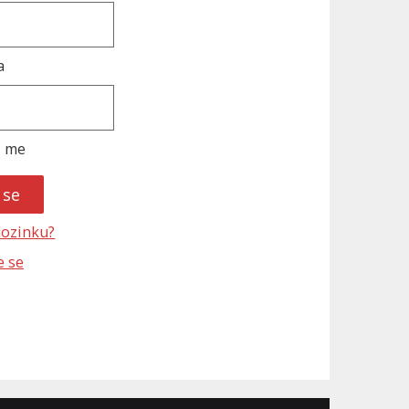
a
i me
 lozinku?
e se